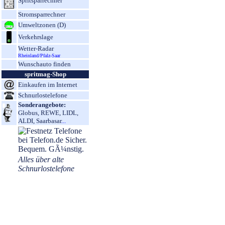
Spritsparrechner
Stromsparrechner
Umweltzonen (D)
Verkehrslage
Wetter-Radar
Rheinland/Pfalz-Saar
Wunschauto finden
spritmag-Shop
Einkaufen im Internet
Schnurlostelefone
Sonderangebote:
Globus, REWE, LIDL,
ALDI, Saarbasar
...
Alles über alte
Schnurlostelefone