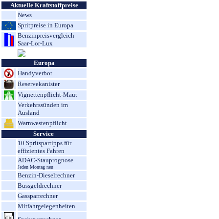
Aktuelle Kraftstoffpreise
News
Spritpreise in Europa
Benzinpreisvergleich
Saar-Lor-Lux
Europa
Handyverbot
Reservekanister
Vignettenpflicht-Maut
Verkehrssünden im
Ausland
Warnwestenpflicht
Service
10 Spritspartipps für
effizientes Fahren
ADAC-Stauprognose
Jeden Montag neu
Benzin-Dieselrechner
Bussgeldrechner
Gassparrechner
Mitfahrgelegenheiten